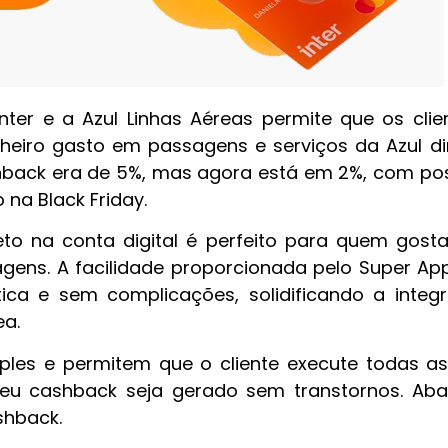
nter e a Azul Linhas Aéreas permite que os cli
eiro gasto em passagens e serviços da Azul d
ashback era de 5%, mas agora está em 2%, com po
na Black Friday.
reto na conta digital é perfeito para quem gost
gens. A facilidade proporcionada pelo Super App
ica e sem complicações, solidificando a integ
a.
les e permitem que o cliente execute todas a
 seu cashback seja gerado sem transtornos. Ab
shback.