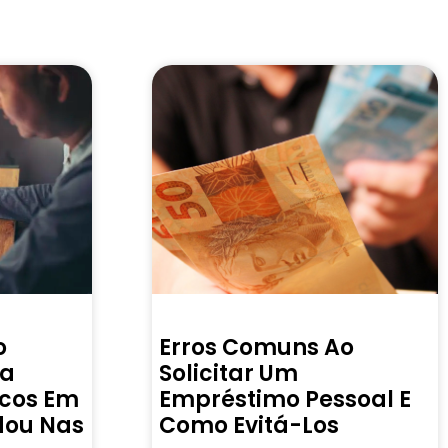
o
Erros Comuns Ao
ra
Solicitar Um
icos Em
Empréstimo Pessoal E
dou Nas
Como Evitá-Los