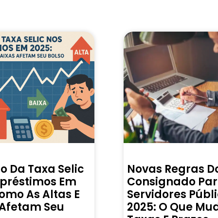
o Da Taxa Selic
Novas Regras D
préstimos Em
Consignado Pa
omo As Altas E
Servidores Públ
 Afetam Seu
2025: O Que Mu