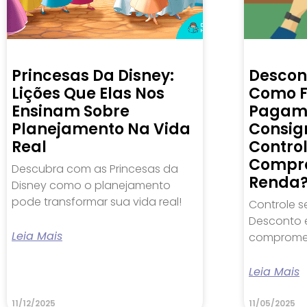
Princesas Da Disney:
Descon
Lições Que Elas Nos
Como F
Ensinam Sobre
Pagam
Planejamento Na Vida
Consig
Real
Contro
Compr
Descubra com as Princesas da
Renda
Disney como o planejamento
pode transformar sua vida real!
Controle s
Desconto e
Leia Mais
compromet
Leia Mais
11/12/2025
11/05/2025