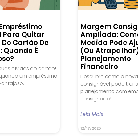
 Empréstimo
Margem Consig
 Para Quitar
Ampliada: Com
s Do Cartão De
Medida Pode Aj
o: Quando É
(ou Atrapalhar
oso?
Planejamento
Financeiro
suas dívidas do cartão!
quando um empréstimo
Descubra como a nov
vantajoso.
consignável pode trans
planejamento com emp
consignado!
Leia Mais
12/17/2025