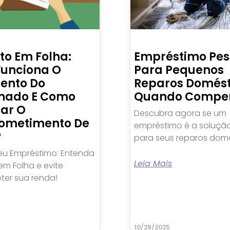
to Em Folha:
Empréstimo Pes
unciona O
Para Pequenos
ento Do
Reparos Domést
nado E Como
Quando Compe
lar O
Descubra agora se um
ometimento De
empréstimo é a solução
?
para seus reparos domé
eu Empréstimo: Entenda
Leia Mais
m Folha e evite
er sua renda!
10/29/2025