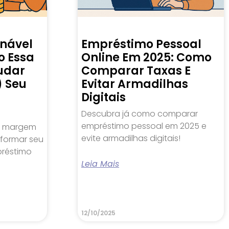
nável
Empréstimo Pessoal
o Essa
Online Em 2025: Como
udar
Comparar Taxas E
) Seu
Evitar Armadilhas
Digitais
Descubra já como comparar
empréstimo pessoal em 2025 e
a margem
evite armadilhas digitais!
formar seu
réstimo
Leia Mais
12/10/2025