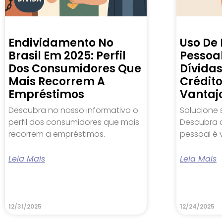
Endividamento No
Uso De
Brasil Em 2025: Perfil
Pessoal
Dos Consumidores Que
Dívida
Mais Recorrem A
Crédit
Empréstimos
Vantaj
Descubra no nosso informativo o
Solucione 
perfil dos consumidores que mais
Descubra 
recorrem a empréstimos.
pessoal é 
Leia Mais
Leia Mais
12/31/2025
12/24/2025