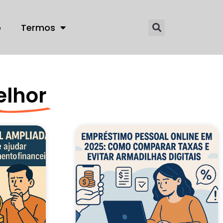
o
Termos
elhor