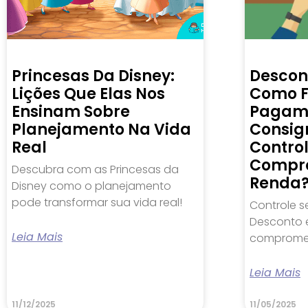
Princesas Da Disney:
Descon
Lições Que Elas Nos
Como F
Ensinam Sobre
Pagam
Planejamento Na Vida
Consig
Real
Contro
Compr
Descubra com as Princesas da
Renda
Disney como o planejamento
pode transformar sua vida real!
Controle s
Desconto e
Leia Mais
compromet
Leia Mais
11/12/2025
11/05/2025