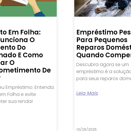
to Em Folha:
Empréstimo Pes
unciona O
Para Pequenos
ento Do
Reparos Domést
nado E Como
Quando Compe
lar O
Descubra agora se um
ometimento De
empréstimo é a solução
?
para seus reparos domé
eu Empréstimo: Entenda
Leia Mais
m Folha e evite
er sua renda!
10/29/2025