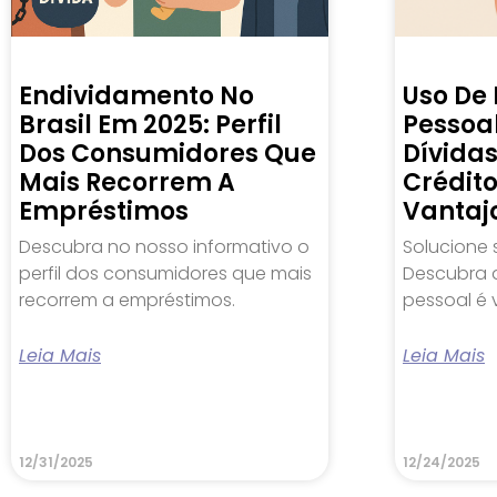
Endividamento No
Uso De
Brasil Em 2025: Perfil
Pessoal
Dos Consumidores Que
Dívida
Mais Recorrem A
Crédit
Empréstimos
Vantaj
Descubra no nosso informativo o
Solucione 
perfil dos consumidores que mais
Descubra 
recorrem a empréstimos.
pessoal é 
Leia Mais
Leia Mais
12/31/2025
12/24/2025