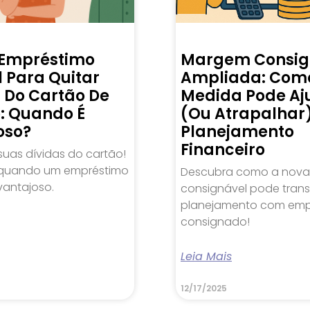
 Empréstimo
Margem Consig
 Para Quitar
Ampliada: Com
s Do Cartão De
Medida Pode Aj
o: Quando É
(ou Atrapalhar
oso?
Planejamento
Financeiro
suas dívidas do cartão!
quando um empréstimo
Descubra como a nov
vantajoso.
consignável pode trans
planejamento com emp
consignado!
Leia Mais
12/17/2025