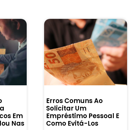
o
Erros Comuns Ao
ra
Solicitar Um
icos Em
Empréstimo Pessoal E
dou Nas
Como Evitá-Los