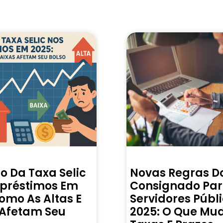
o Da Taxa Selic
Novas Regras D
préstimos Em
Consignado Pa
omo As Altas E
Servidores Públ
 Afetam Seu
2025: O Que Mu