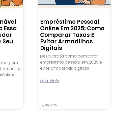
nável
Empréstimo Pessoal
o Essa
Online Em 2025: Como
udar
Comparar Taxas E
) Seu
Evitar Armadilhas
Digitais
Descubra já como comparar
empréstimo pessoal em 2025 e
a margem
evite armadilhas digitais!
formar seu
réstimo
Leia Mais
12/10/2025