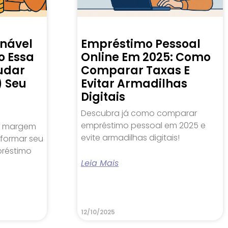
nável
Empréstimo Pessoal
o Essa
Online Em 2025: Como
udar
Comparar Taxas E
) Seu
Evitar Armadilhas
Digitais
Descubra já como comparar
empréstimo pessoal em 2025 e
a margem
evite armadilhas digitais!
formar seu
réstimo
Leia Mais
12/10/2025