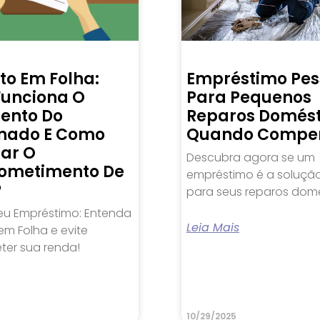
to Em Folha:
Empréstimo Pes
unciona O
Para Pequenos
ento Do
Reparos Domést
nado E Como
Quando Compe
lar O
Descubra agora se um
ometimento De
empréstimo é a solução
?
para seus reparos domé
eu Empréstimo: Entenda
Leia Mais
m Folha e evite
er sua renda!
10/29/2025