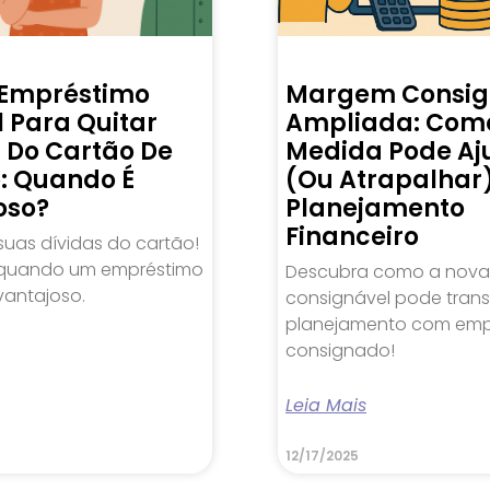
 Empréstimo
Margem Consig
 Para Quitar
Ampliada: Com
s Do Cartão De
Medida Pode Aj
o: Quando É
(ou Atrapalhar
oso?
Planejamento
Financeiro
suas dívidas do cartão!
quando um empréstimo
Descubra como a nov
vantajoso.
consignável pode trans
planejamento com emp
consignado!
Leia Mais
12/17/2025