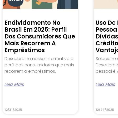
Endividamento No
Uso De
Brasil Em 2025: Perfil
Pessoal
Dos Consumidores Que
Dívida
Mais Recorrem A
Crédit
Empréstimos
Vantaj
Descubra no nosso informativo o
Solucione 
perfil dos consumidores que mais
Descubra 
recorrem a empréstimos.
pessoal é 
Leia Mais
Leia Mais
12/31/2025
12/24/2025