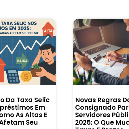
o Da Taxa Selic
Novas Regras D
préstimos Em
Consignado Pa
omo As Altas E
Servidores Públ
 Afetam Seu
2025: O Que Mu