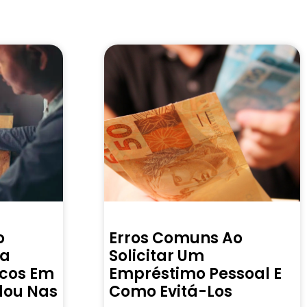
o
Erros Comuns Ao
ra
Solicitar Um
icos Em
Empréstimo Pessoal E
dou Nas
Como Evitá-Los